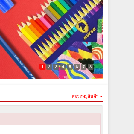
1
2
3
4
5
6
7
8
หมวดหมู่สินค้า »