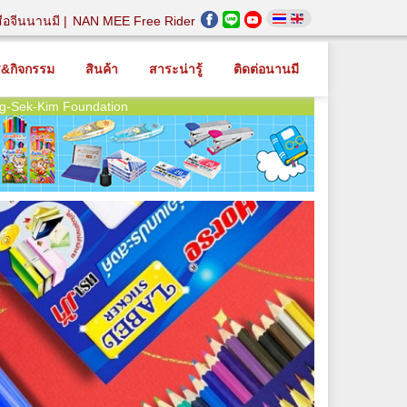
สือจีนนานมี
NAN MEE Free Rider
ร&กิจกรรม
สินค้า
สาระน่ารู้
ติดต่อนานมี
g-Sek-Kim Foundation