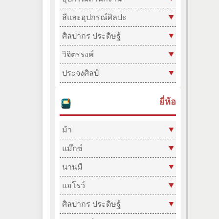
สีและอุปกรณ์ศิลปะ
ศิลปากร ประดิษฐ์
วิจิตรรงค์
ประจงศิลป์
ยี่ห้อ
ม้า
แม๊กซ์
นานมี
แอโรว์
ศิลปากร ประดิษฐ์