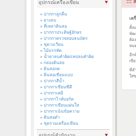
::: 
อุปกรณ์เครื่องเขียน
» ปากกาลูกลื่น
เคร
» ยางลบ
» ที่เหลาดินสอ
ตั้
» ปากกาประดิษฐ์อักษร
พัฒ
» ปากกาตรวจสอบธนบัตร
ต้อ
» ชุดวงเวียน
หม
» ไม้บรรทัด
อีก
» น้ำยาลบคำผิด/เทปลบคำผิด
เขี
» กล่องดินสอ
» ดินสอกด
ที่
» ดินสอเขียนแบบ
ใส่
» ปากกาสีน้ำ
» ปากกาเขียนซีดี
» ปากกาเคมี
» ปากกาไวท์บอร์ด
» ปากกาเขียนแผ่นใส
» ปากกาเน้นข้อความ
» ดินสอดำ
» ชุดรวมเครื่องเขียน
อุปกรณ์สำนักงาน