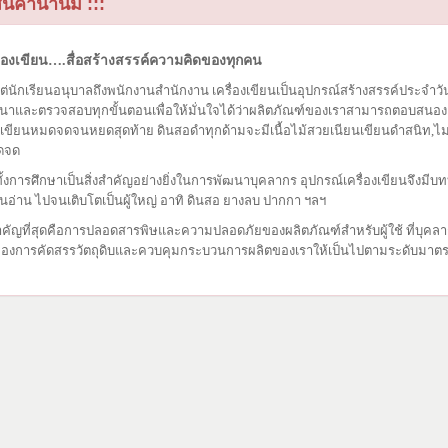
สินค้านานมี :::
ื่องเขียน….สื่อสร้างสรรค์ความคิดของทุกคน
งแต่นักเรียนอนุบาลถึงพนักงานสำนักงาน เครื่องเขียนเป็นอุปกรณ์สร้างสรรค์ประจำว
นาและตรวจสอบทุกขั้นตอนเพื่อให้มั่นใจได้ว่าผลิต
ภัณฑ์ของเราสามารถตอบสนองควา
งเขียน
หมดจดจนหยดสุดท้าย ดินสอดำทุกด้ามจะมีเนื้อไม้สวยเนียนเขียนดำสนิท,ไม
ดจด
ทั้งการศึกษาเป็นสิ่งสำคัญอย่างยิ่งในการพัฒนาบุคลากร อุปกรณ์เครื่องเขียนจึงมีบ
ยนอ่าน ไปจนเติบโตเป็นผู้ใหญ่ อาทิ
ดินสอ ยางลบ ปากกา ฯลฯ
สำคัญที่สุดคือการปลอดสารพิษและความปลอดภัยของผลิตภัณฑ์สำหรับผู้ใช้ ที่บุคล
ของการคัดสรรวัตถุดิบและควบคุม
กระบวนการผลิตของเราให้เป็นไปตามระดับมาตร