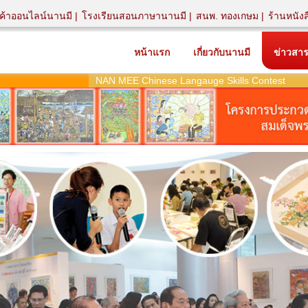
นค้าออนไลน์นานมี
โรงเรียนสอนภาษานานมี
สนพ. ทองเกษม
ร้านหนัง
หน้าแรก
เกี่ยวกับนานมี
ข่าวสา
NAN MEE Chinese Langauge Skills Contest