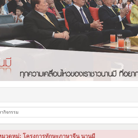
หมวดหมู่: โครงการทักษะภาษาจีน นานมี