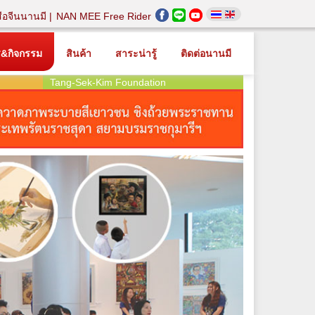
สือจีนนานมี
NAN MEE Free Rider
ร&กิจกรรม
สินค้า
สาระน่ารู้
ติดต่อนานมี
Tang-Sek-Kim Foundation