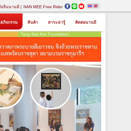
สือจีนนานมี
NAN MEE Free Rider
ร&กิจกรรม
สินค้า
สาระน่ารู้
ติดต่อนานมี
Tang-Sek-Kim Foundation