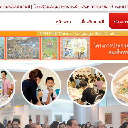
นค้าออนไลน์นานมี
โรงเรียนสอนภาษานานมี
สนพ. ทองเกษม
ร้านหนัง
หน้าแรก
เกี่ยวกับนานมี
ข่าวสา
NAN MEE Chinese Langauge Skills Contest