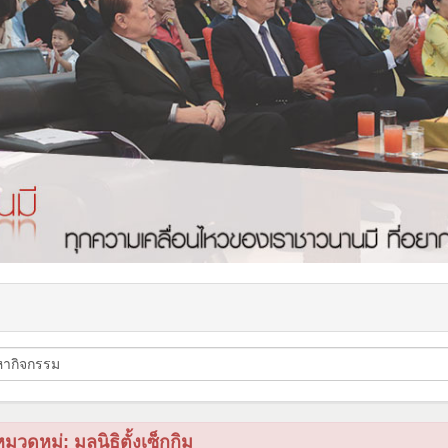
มวดหมู่: มูลนิธิตั้งเซ็กกิม