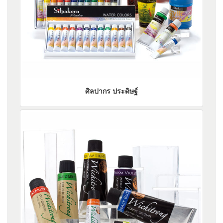
ศิลปากร ประดิษฐ์