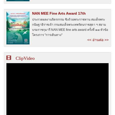
NAN MEE Fine Arts Award 17th
ประกวดผลงานจิตรกรรม ชิงถ้วยพระราชทาน สมเด็จพระ
กนิษฐาธิราชเจ้า กรมสมเด็จพระเทพรัตนราชสุดา ฯ สยาม
บรมราชกุมารี NAN MEE fine arts award ครั้งที่ ๑๗ หัวข้อ
โครงการ "การเดินทาง"
<< อ่านต่อ >>
ClipVideo