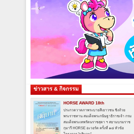
ข่าวสาร & กิจกรรม
HORSE AWARD 18th
ประกวดวาดภาพระบายสีเยาวชน ชิงถ้วย
พระราชทาน สมเด็จพระกนิษฐาธิราชเจ้า กรม
สมเด็จพระเทพรัตนราชสุดา ฯ สยามบรมราช
กุมารี HORSE อะวอร์ด ครั้งที่ ๑๘ หัวข้อ
โครงการ "ผลิบาน"