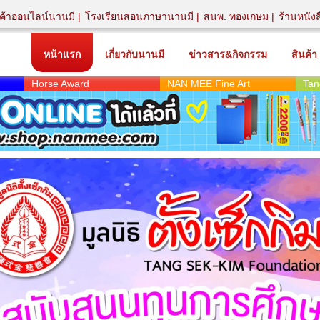
นค้าออนไลน์นานมี
โรงเรียนสอนภาษานานมี
สนพ. ทองเกษม
ร้านหนัง
หน้าแรก
เกี่ยวกับนานมี
ข่าวสาร&กิจกรรม
สินค้า
Horse Award
NAN MEE Fine Art
Tan