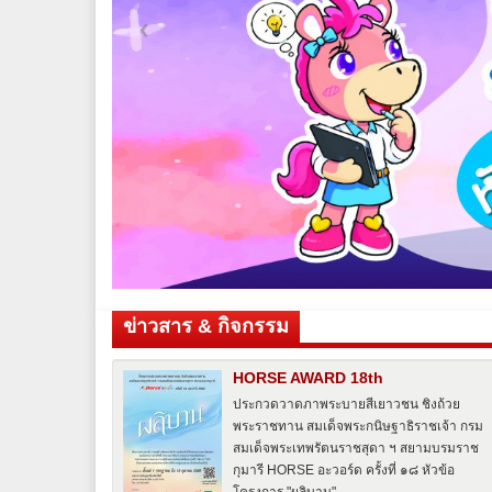
ข่าวสาร & กิจกรรม
HORSE AWARD 18th
ประกวดวาดภาพระบายสีเยาวชน ชิงถ้วย
พระราชทาน สมเด็จพระกนิษฐาธิราชเจ้า กรม
สมเด็จพระเทพรัตนราชสุดา ฯ สยามบรมราช
กุมารี HORSE อะวอร์ด ครั้งที่ ๑๘ หัวข้อ
โครงการ "ผลิบาน"