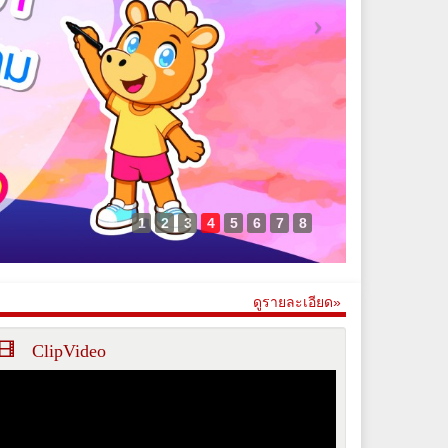
1
2
3
4
5
6
7
8
ดูรายละเอียด»
ClipVideo