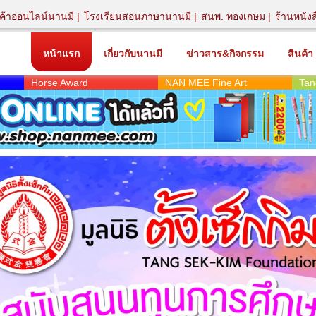
นค้าออนไลน์นานมี
โรงเรียนสอนภาษานานมี
สนพ. ทองเกษม
ร้านหนัง
หน้าแรก
เกี่ยวกับนานมี
ข่าวสาร&กิจกรรม
สินค้า
Horse Award
NAN MEE Fine Art
Tan