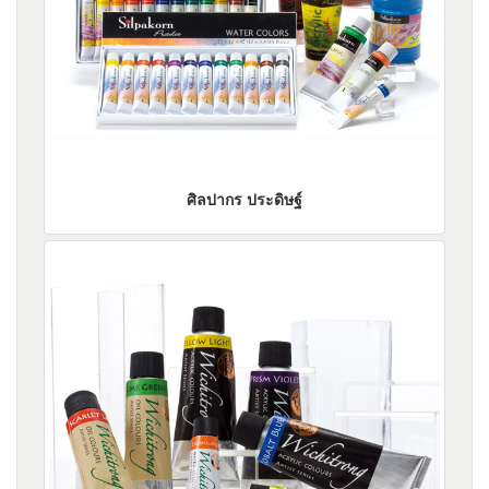
ศิลปากร ประดิษฐ์