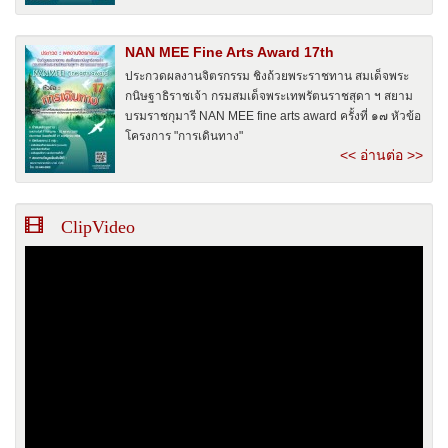
NAN MEE Fine Arts Award 17th
ประกวดผลงานจิตรกรรม ชิงถ้วยพระราชทาน สมเด็จพระ
กนิษฐาธิราชเจ้า กรมสมเด็จพระเทพรัตนราชสุดา ฯ สยาม
บรมราชกุมารี NAN MEE fine arts award ครั้งที่ ๑๗ หัวข้อ
โครงการ "การเดินทาง"
<< อ่านต่อ >>
ClipVideo