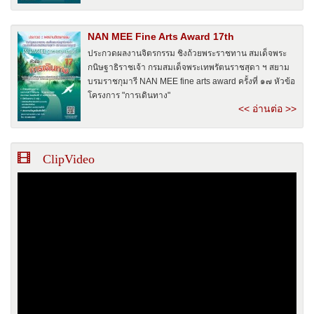
NAN MEE Fine Arts Award 17th
ประกวดผลงานจิตรกรรม ชิงถ้วยพระราชทาน สมเด็จพระ
กนิษฐาธิราชเจ้า กรมสมเด็จพระเทพรัตนราชสุดา ฯ สยาม
บรมราชกุมารี NAN MEE fine arts award ครั้งที่ ๑๗ หัวข้อ
โครงการ "การเดินทาง"
<< อ่านต่อ >>
ClipVideo