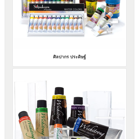
ศิลปากร ประดิษฐ์